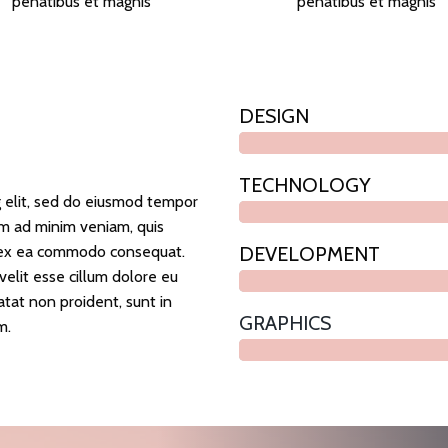
penatibus et magnis
penatibus et magnis
DESIGN
TECHNOLOGY
g elit, sed do eiusmod tempor
im ad minim veniam, quis
ip ex ea commodo consequat.
DEVELOPMENT
velit esse cillum dolore eu
atat non proident, sunt in
GRAPHICS
m.