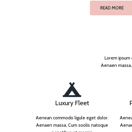
READ MORE
Lorem ipsum d
Aenaen massa, 
Luxury Fleet
Aenean commodo ligule eget dolor.
Aenea
Aenaen massa, Cum soolis natoque
Aenae