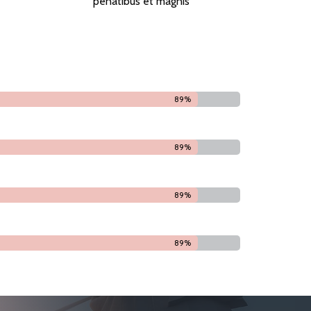
penatibus et magnis
90%
90%
90%
90%